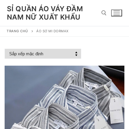
Chuyển
SỈ QUẦN ÁO VÁY ĐẦM
đến
NAM NỮ XUẤT KHẨU
nội
dung
TRANG CHỦ
ÁO SƠ MI DORMAX
Tìm kiếm cho: