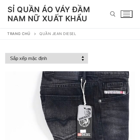
Chuyển
SỈ QUẦN ÁO VÁY ĐẦM
đến
NAM NỮ XUẤT KHẨU
nội
dung
TRANG CHỦ
QUẦN JEAN DIESEL
Tìm kiếm cho: