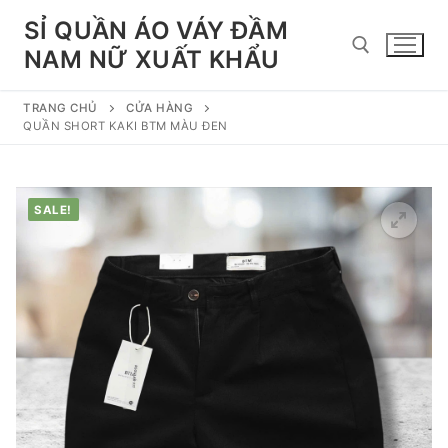
Chuyển
SỈ QUẦN ÁO VÁY ĐẦM
đến
NAM NỮ XUẤT KHẨU
nội
dung
TRANG CHỦ
CỬA HÀNG
Tìm kiếm cho:
QUẦN SHORT KAKI BTM MÀU ĐEN
SALE!