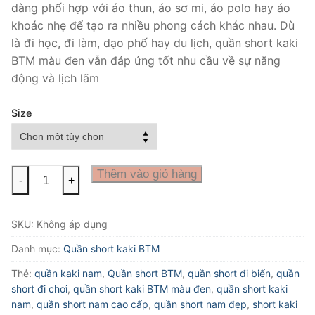
dàng phối hợp với áo thun, áo sơ mi, áo polo hay áo
khoác nhẹ để tạo ra nhiều phong cách khác nhau. Dù
là đi học, đi làm, dạo phố hay du lịch, quần short kaki
BTM màu đen vẫn đáp ứng tốt nhu cầu về sự năng
động và lịch lãm
Size
Quần
Thêm vào giỏ hàng
-
+
short
kaki
SKU:
Không áp dụng
BTM
màu
Danh mục:
Quần short kaki BTM
đen
Thẻ:
quần kaki nam
,
Quần short BTM
,
quần short đi biển
,
quần
số
short đi chơi
,
quần short kaki BTM màu đen
,
quần short kaki
lượng
nam
,
quần short nam cao cấp
,
quần short nam đẹp
,
short kaki