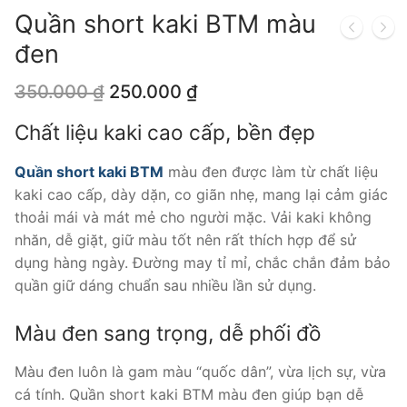
Quần short kaki BTM màu
đen
Giá
Giá
350.000
₫
250.000
₫
gốc
hiện
là:
tại
Chất liệu kaki cao cấp, bền đẹp
350.000 ₫.
là:
250.000 ₫.
Quần short kaki BTM
màu đen được làm từ chất liệu
kaki cao cấp, dày dặn, co giãn nhẹ, mang lại cảm giác
thoải mái và mát mẻ cho người mặc. Vải kaki không
nhăn, dễ giặt, giữ màu tốt nên rất thích hợp để sử
dụng hàng ngày. Đường may tỉ mỉ, chắc chắn đảm bảo
quần giữ dáng chuẩn sau nhiều lần sử dụng.
Màu đen sang trọng, dễ phối đồ
Màu đen luôn là gam màu “quốc dân”, vừa lịch sự, vừa
cá tính. Quần short kaki BTM màu đen giúp bạn dễ