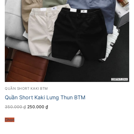
QUẦN SHORT KAKI BTM
Quần Short Kaki Lưng Thun BTM
Giá
Giá
350.000
₫
250.000
₫
gốc
hiện
là:
tại
350.000 ₫.
là:
Chọn
250.000 ₫.