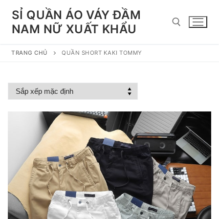
Chuyển
SỈ QUẦN ÁO VÁY ĐẦM
đến
NAM NỮ XUẤT KHẨU
nội
dung
TRANG CHỦ
QUẦN SHORT KAKI TOMMY
Tìm kiếm cho: