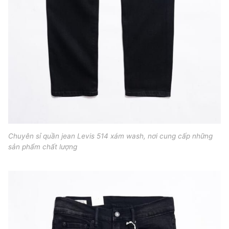
Chuyên sỉ quần jean Levis 514 xám wash, nơi cung cấp những
sản phẩm chất lượng