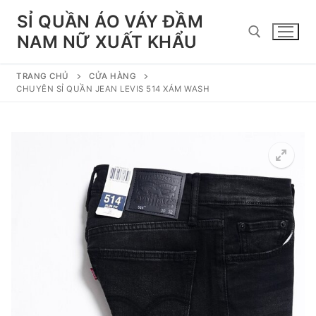
Chuyển
SỈ QUẦN ÁO VÁY ĐẦM
đến
NAM NỮ XUẤT KHẨU
nội
dung
TRANG CHỦ
CỬA HÀNG
Tìm kiếm cho:
CHUYÊN SỈ QUẦN JEAN LEVIS 514 XÁM WASH