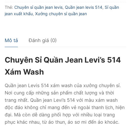
LEVIS
Thẻ:
Chuyên sỉ quần jean levis
,
Quần jean levis 514
,
Sỉ quần
514
jean xuất khẩu
,
Xưởng chuyên sỉ quần jean
XÁM
WASH
số
Mô tả
Đánh giá (0)
lượng
Chuyên Sỉ Quần Jean Levi’s 514
Xám Wash
Quần jean Levis 514 xám wash của xưởng chuyên sỉ.
Nơi cung cấp những sản phẩm chất lượng và thời
trang nhất. Quần jean Levi’s 514 với màu xám wash
độc đáo không chỉ mang đến vẻ ngoài thanh lịch, hiện
đại. Mà còn dễ dàng phối hợp với nhiều loại trang
phục khác nhau, từ áo thun, áo sơ mi đến áo khoác.