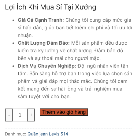
Lợi Ích Khi Mua Sỉ Tại Xưởng
Giá Cả Cạnh Tranh:
Chúng tôi cung cấp mức giá
sỉ hấp dẫn, giúp bạn tiết kiệm chi phí và tối ưu lợi
nhuận.
Chất Lượng Đảm Bảo:
Mỗi sản phẩm đều được
kiểm tra kỹ lưỡng về chất lượng. Đảm bảo độ
bền và sự thoải mái cho người mặc.
Dịch Vụ Chuyên Nghiệp:
Đội ngũ nhân viên tận
tâm. Sẵn sàng hỗ trợ bạn trong việc lựa chọn sản
phẩm và giải đáp mọi thắc mắc. Chúng tôi cam
kết mang đến sự hài lòng và trải nghiệm mua
sắm tuyệt vời cho bạn.
CHUYÊN
Thêm vào giỏ hàng
-
+
SỈ
QUẦN
Danh mục:
Quần jean Levis 514
JEAN