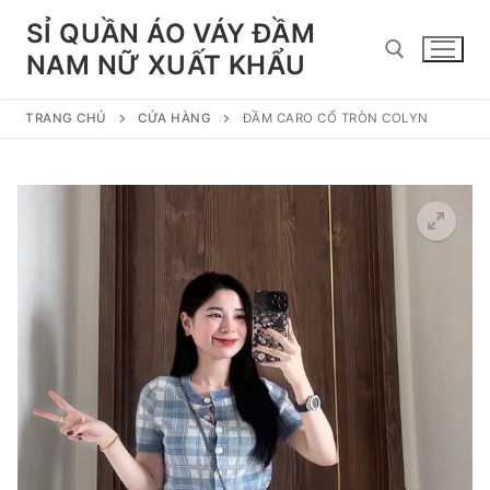
Chuyển
SỈ QUẦN ÁO VÁY ĐẦM
đến
NAM NỮ XUẤT KHẨU
nội
dung
TRANG CHỦ
CỬA HÀNG
ĐẦM CARO CỔ TRÒN COLYN
Tìm kiếm cho: