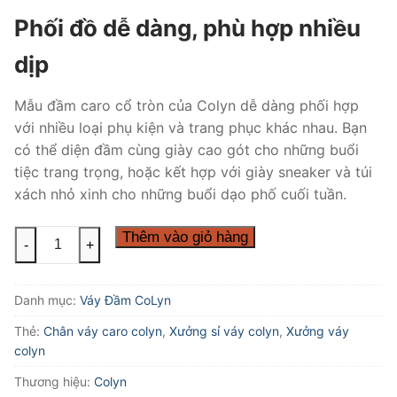
Phối đồ dễ dàng, phù hợp nhiều
dịp
Mẫu đầm caro cổ tròn của Colyn dễ dàng phối hợp
với nhiều loại phụ kiện và trang phục khác nhau. Bạn
có thể diện đầm cùng giày cao gót cho những buổi
tiệc trang trọng, hoặc kết hợp với giày sneaker và túi
xách nhỏ xinh cho những buổi dạo phố cuối tuần.
Đầm
Thêm vào giỏ hàng
-
+
caro
cổ
Danh mục:
Váy Đầm CoLyn
tròn
Colyn
Thẻ:
Chân váy caro colyn
,
Xưởng sỉ váy colyn
,
Xưởng váy
số
colyn
lượng
Thương hiệu:
Colyn