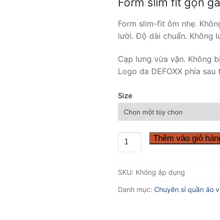
Form slim fit gọn g
Form slim-fit ôm nhẹ. Khôn
lười. Độ dài chuẩn. Không 
Cạp lưng vừa vặn. Không bị
Logo da DEFOXX phía sau t
Size
Quần
Thêm vào giỏ hàn
jean
defoxx
SKU:
Không áp dụng
xanh
wash
Danh mục:
Chuyên sỉ quần áo 
rêu
số