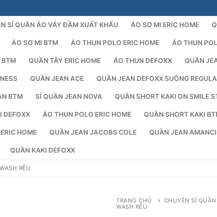
N SỈ QUẦN ÁO VÁY ĐẦM XUẤT KHẨU
ÁO SƠ MI ERIC HOME
Q
ÁO SƠ MI BTM
ÁO THUN POLO ERIC HOME
ÁO THUN PO
 BTM
QUẦN TÂY ERIC HOME
ÁO THUN DEFOXX
QUẦN JE
NESS
QUẦN JEAN ACE
QUẦN JEAN DEFOXX SUÔNG REGUL
AN BTM
SỈ QUẦN JEAN NOVA
QUẦN SHORT KAKI ON SMILE S
I DEFOXX
ÁO THUN POLO ERIC HOME
QUẦN SHORT KAKI B
Tìm kiếm 
 ERIC HOME
QUẦN JEAN JACOBS COLE
QUẦN JEAN AMANC
QUẦN KAKI DEFOXX
 WASH RÊU
TRANG CHỦ
CHUYÊN SỈ QUẦN
WASH RÊU