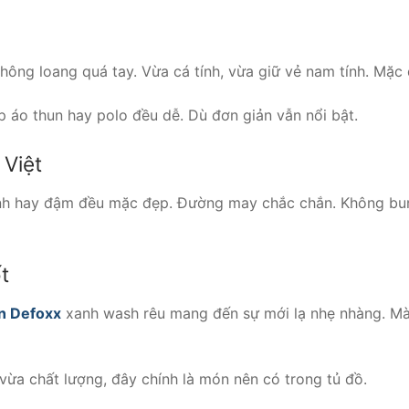
hông loang quá tay. Vừa cá tính, vừa giữ vẻ nam tính. Mặc đ
ợp áo thun hay polo đều dễ. Dù đơn giản vẫn nổi bật.
 Việt
nh hay đậm đều mặc đẹp. Đường may chắc chắn. Không bung 
t
n Defoxx
xanh wash rêu mang đến sự mới lạ nhẹ nhàng. Mà
vừa chất lượng, đây chính là món nên có trong tủ đồ.