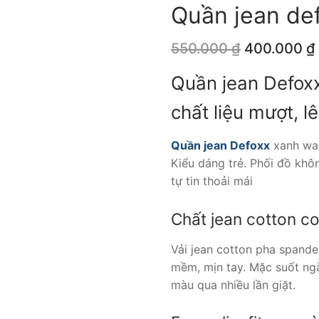
Quần jean de
Giá
550.000
₫
400.000
₫
gốc
là:
Quần jean Defoxx
550.000 ₫.
chất liệu mượt, l
Quần jean Defoxx
xanh was
Kiểu dáng trẻ. Phối đồ khô
tự tin thoải mái
Chất jean cotton co
Vải jean cotton pha spand
mềm, mịn tay. Mặc suốt ngà
màu qua nhiều lần giặt.