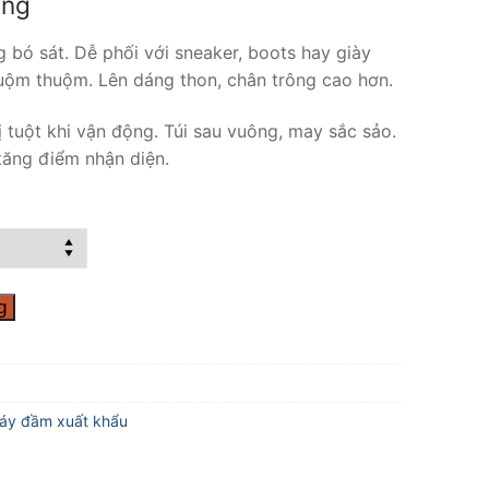
àng
g bó sát. Dễ phối với sneaker, boots hay giày
luộm thuộm. Lên dáng thon, chân trông cao hơn.
 tuột khi vận động. Túi sau vuông, may sắc sảo.
ăng điểm nhận diện.
g
váy đầm xuất khẩu