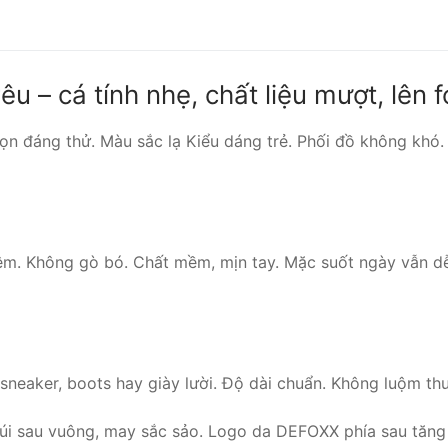
lượng
u – cá tính nhẹ, chất liệu mượt, lên 
ọn đáng thử. Màu sắc lạ Kiểu dáng trẻ. Phối đồ không khó.
 êm. Không gò bó. Chất mềm, mịn tay. Mặc suốt ngày vẫn d
 sneaker, boots hay giày lười. Độ dài chuẩn. Không luộm t
Túi sau vuông, may sắc sảo. Logo da DEFOXX phía sau tăng