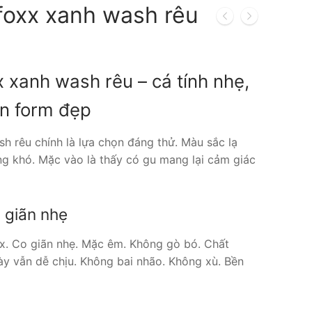
foxx xanh wash rêu
Giá
hiện
tại
 xanh wash rêu – cá tính nhẹ,
là:
400.000 ₫.
ên form đẹp
h rêu chính là lựa chọn đáng thử. Màu sắc lạ
ng khó. Mặc vào là thấy có gu mang lại cảm giác
 giãn nhẹ
ex. Co giãn nhẹ. Mặc êm. Không gò bó. Chất
y vẫn dễ chịu. Không bai nhão. Không xù. Bền