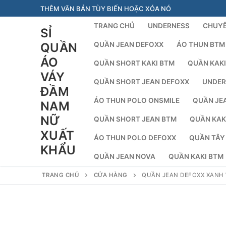
Chuyển
THÊM VĂN BẢN TÙY BIẾN HOẶC XÓA NÓ
đến
TRANG CHỦ
UNDERNESS
CHUYÊ
SỈ
nội
dung
QUẦN
QUẦN JEAN DEFOXX
ÁO THUN BTM
ÁO
QUẦN SHORT KAKI BTM
QUẦN KAKI
VÁY
QUẦN SHORT JEAN DEFOXX
UNDER
ĐẦM
ÁO THUN POLO ONSMILE
QUẦN JE
NAM
NỮ
QUẦN SHORT JEAN BTM
QUẦN KAK
XUẤT
ÁO THUN POLO DEFOXX
QUẦN TÂY
KHẨU
QUẦN JEAN NOVA
QUẦN KAKI BTM
TRANG CHỦ
CỬA HÀNG
QUẦN JEAN DEFOXX XANH