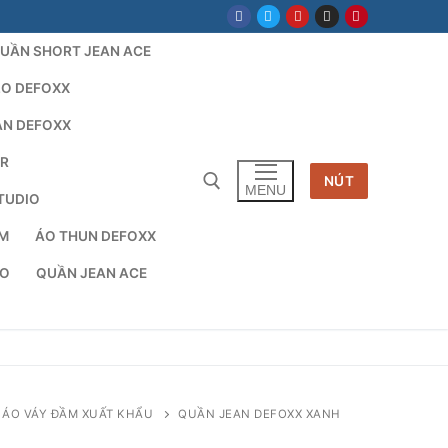
UẦN SHORT JEAN ACE
LO DEFOXX
AN DEFOXX
AR
NÚT
MENU
TUDIO
TM
ÁO THUN DEFOXX
cho:
IO
QUẦN JEAN ACE
 ÁO VÁY ĐẦM XUẤT KHẨU
QUẦN JEAN DEFOXX XANH