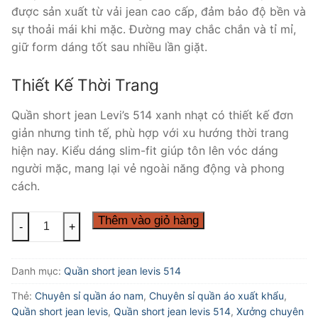
được sản xuất từ vải jean cao cấp, đảm bảo độ bền và
sự thoải mái khi mặc. Đường may chắc chắn và tỉ mỉ,
giữ form dáng tốt sau nhiều lần giặt.
Thiết Kế Thời Trang
Quần short jean Levi’s 514 xanh nhạt có thiết kế đơn
giản nhưng tinh tế, phù hợp với xu hướng thời trang
hiện nay. Kiểu dáng slim-fit giúp tôn lên vóc dáng
người mặc, mang lại vẻ ngoài năng động và phong
cách.
Xưởng
Thêm vào giỏ hàng
-
+
sỉ
quần
Danh mục:
Quần short jean levis 514
short
jean
Thẻ:
Chuyên sỉ quần áo nam
,
Chuyên sỉ quần áo xuất khẩu
,
levis
Quần short jean levis
,
Quần short jean levis 514
,
Xưởng chuyên