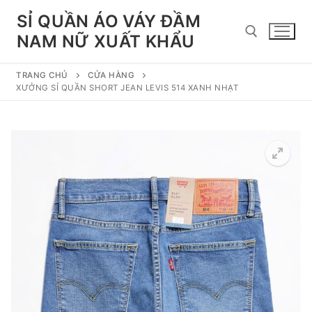
Chuyển
SỈ QUẦN ÁO VÁY ĐẦM
đến
NAM NỮ XUẤT KHẨU
nội
dung
TRANG CHỦ
CỬA HÀNG
Tìm kiếm cho:
XƯỞNG SỈ QUẦN SHORT JEAN LEVIS 514 XANH NHẠT