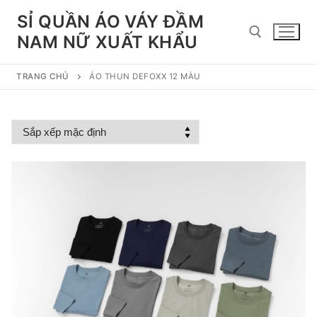
Chuyển
SỈ QUẦN ÁO VÁY ĐẦM
đến
NAM NỮ XUẤT KHẨU
nội
dung
TRANG CHỦ
ÁO THUN DEFOXX 12 MÀU
Tìm kiếm cho: