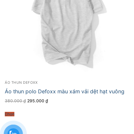
ÁO THUN DEFOXX
Áo thun polo Defoxx màu xám vải dệt hạt vuông
Giá
Giá
380.000
₫
295.000
₫
gốc
hiện
là:
tại
380.000 ₫.
là:
Chọn
295.000 ₫.