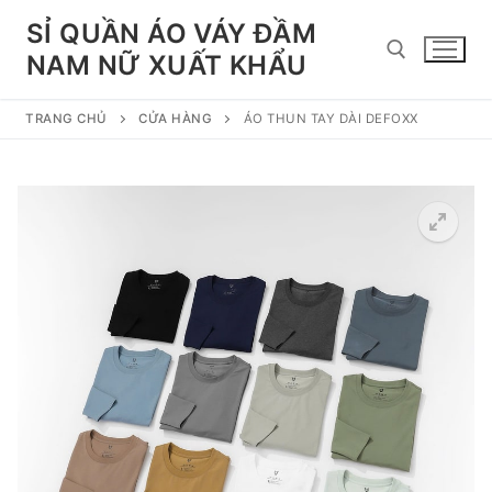
Chuyển
SỈ QUẦN ÁO VÁY ĐẦM
đến
NAM NỮ XUẤT KHẨU
nội
dung
TRANG CHỦ
CỬA HÀNG
ÁO THUN TAY DÀI DEFOXX
Tìm kiếm cho: