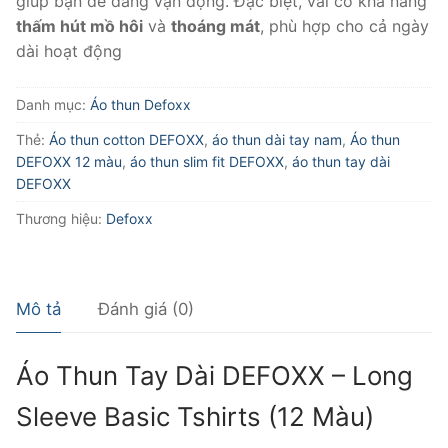
giúp bạn dễ dàng vận động. Đặc biệt, vải có khả năng
thấm hút mồ hôi
và
thoáng mát
, phù hợp cho cả ngày
dài hoạt động
Danh mục:
Áo thun Defoxx
Thẻ:
Áo thun cotton DEFOXX
,
áo thun dài tay nam
,
Áo thun
DEFOXX 12 màu
,
áo thun slim fit DEFOXX
,
áo thun tay dài
DEFOXX
Thương hiệu:
Defoxx
Mô tả
Đánh giá (0)
Áo Thun Tay Dài DEFOXX – Long
Sleeve Basic Tshirts (12 Màu)