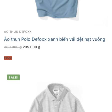
ÁO THUN DEFOXX
Áo thun Polo Defoxx xanh biển vải dệt hạt vuông
Giá
Giá
380.000
₫
295.000
₫
gốc
hiện
là:
tại
380.000 ₫.
là:
Chọn
295.000 ₫.
SALE!