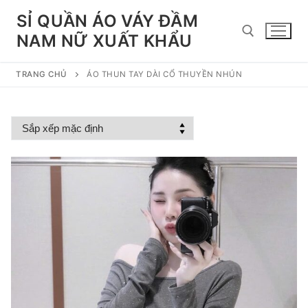
Chuyển
SỈ QUẦN ÁO VÁY ĐẦM
đến
NAM NỮ XUẤT KHẨU
nội
dung
TRANG CHỦ
ÁO THUN TAY DÀI CỔ THUYỀN NHÚN
Tìm kiếm cho: