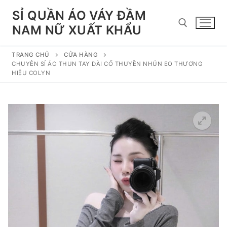
Chuyển
SỈ QUẦN ÁO VÁY ĐẦM
đến
NAM NỮ XUẤT KHẨU
nội
dung
TRANG CHỦ
CỬA HÀNG
Tìm kiếm cho:
CHUYÊN SỈ ÁO THUN TAY DÀI CỔ THUYỀN NHÚN EO THƯƠNG
HIỆU COLYN