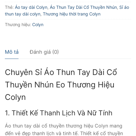
Tay
Thẻ:
Áo tay dài Colyn
,
Áo Thun Tay Dài Cổ Thuyền Nhún
,
Sỉ áo
Dài
thun tay dài colyn
,
Thương hiệu thời trang Colyn
Cổ
Thương hiệu:
Colyn
Thuyền
Nhún
Eo
Thương
Mô tả
Đánh giá (0)
Hiệu
Colyn
Chuyên Sỉ Áo Thun Tay Dài Cổ
số
lượng
Thuyền Nhún Eo Thương Hiệu
Colyn
1. Thiết Kế Thanh Lịch Và Nữ Tính
Áo thun tay dài cổ thuyền thương hiệu Colyn mang
đến vẻ đẹp thanh lịch và tinh tế. Thiết kế cổ thuyền