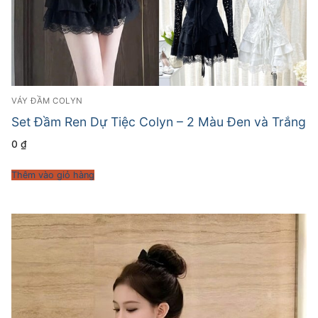
VÁY ĐẦM COLYN
Set Đầm Ren Dự Tiệc Colyn – 2 Màu Đen và Trắng
0
₫
Thêm vào giỏ hàng