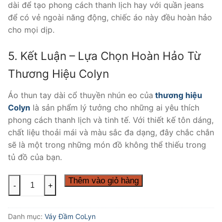
dài để tạo phong cách thanh lịch hay với quần jeans
để có vẻ ngoài năng động, chiếc áo này đều hoàn hảo
cho mọi dịp.
5. Kết Luận – Lựa Chọn Hoàn Hảo Từ
Thương Hiệu Colyn
Áo thun tay dài cổ thuyền nhún eo của
thương hiệu
Colyn
là sản phẩm lý tưởng cho những ai yêu thích
phong cách thanh lịch và tinh tế. Với thiết kế tôn dáng,
chất liệu thoải mái và màu sắc đa dạng, đây chắc chắn
sẽ là một trong những món đồ không thể thiếu trong
tủ đồ của bạn.
Chuyên
Thêm vào giỏ hàng
-
+
Sỉ
Áo
Danh mục:
Váy Đầm CoLyn
Thun