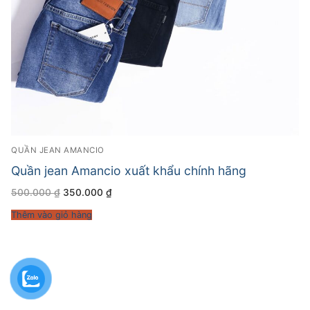
QUẦN JEAN AMANCIO
Quần jean Amancio xuất khẩu chính hãng
Giá
Giá
500.000
₫
350.000
₫
gốc
hiện
là:
tại
Thêm vào giỏ hàng
500.000 ₫.
là:
350.000 ₫.