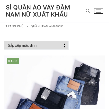
Chuyển
SỈ QUẦN ÁO VÁY ĐẦM
đến
NAM NỮ XUẤT KHẨU
nội
dung
TRANG CHỦ
QUẦN JEAN AMANCIO
Tìm kiếm cho:
SALE!