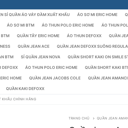
N SỈ QUẦN ÁO VÁY ĐẦM XUẤT KHẨU
ÁO SƠ MI ERIC HOME
Q
ÁO SƠ MI BTM
ÁO THUN POLO ERIC HOME
ÁO THUN PO
 BTM
QUẦN TÂY ERIC HOME
ÁO THUN DEFOXX
QUẦN JE
NESS
QUẦN JEAN ACE
QUẦN JEAN DEFOXX SUÔNG REGUL
AN BTM
SỈ QUẦN JEAN NOVA
QUẦN SHORT KAKI ON SMILE S
I DEFOXX
ÁO THUN POLO ERIC HOME
QUẦN SHORT KAKI B
Tìm kiếm 
 ERIC HOME
QUẦN JEAN JACOBS COLE
QUẦN JEAN AMANC
QUẦN KAKI DEFOXX
T KHẨU CHÍNH HÃNG
TRANG CHỦ
QUẦN JEAN AMA