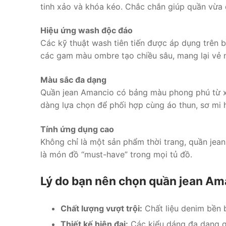
tinh xảo và khóa kéo. Chắc chắn giúp quần vừa 
Hiệu ứng wash độc đáo
Các kỹ thuật wash tiên tiến được áp dụng trên
các gam màu ombre tạo chiều sâu, mang lại vẻ n
Màu sắc đa dạng
Quần jean Amancio có bảng màu phong phú từ xa
dàng lựa chọn để phối hợp cùng áo thun, sơ mi 
Tính ứng dụng cao
Không chỉ là một sản phẩm thời trang, quần jea
là món đồ “must-have” trong mọi tủ đồ.
Lý do bạn nên chọn quần jean Am
Chất lượng vượt trội:
Chất liệu denim bền b
Thiết kế hiện đại:
Các kiểu dáng đa dạng g