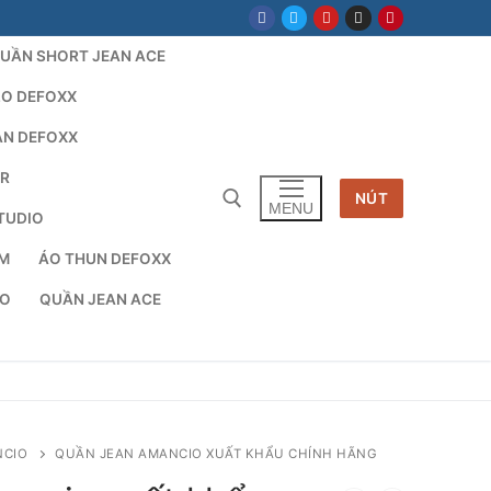
UẦN SHORT JEAN ACE
LO DEFOXX
AN DEFOXX
AR
NÚT
MENU
TUDIO
TM
ÁO THUN DEFOXX
cho:
IO
QUẦN JEAN ACE
NCIO
QUẦN JEAN AMANCIO XUẤT KHẨU CHÍNH HÃNG