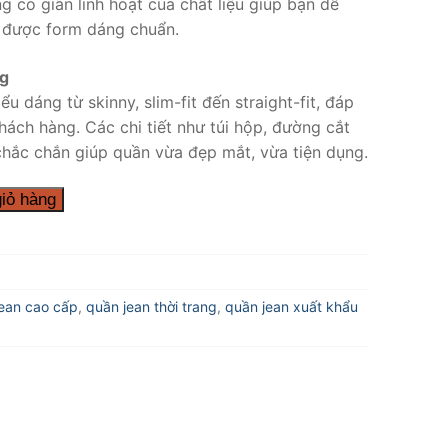
g co giãn linh hoạt của chất liệu giúp bạn dễ
 được form dáng chuẩn.
ng
 dáng từ skinny, slim-fit đến straight-fit, đáp
ách hàng. Các chi tiết như túi hộp, đường cắt
hắc chắn giúp quần vừa đẹp mắt, vừa tiện dụng.
iỏ hàng
ean cao cấp
,
quần jean thời trang
,
quần jean xuất khẩu