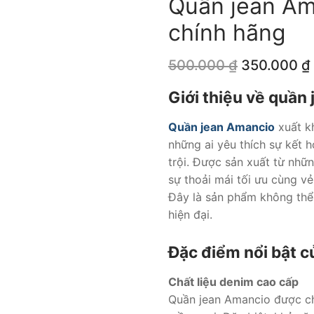
Quần jean Am
chính hãng
Giá
500.000
₫
350.000
₫
gốc
là:
Giới thiệu về quần
500.000 ₫.
Quần jean Amancio
xuất k
những ai yêu thích sự kết h
trội. Được sản xuất từ nhữ
sự thoải mái tối ưu cùng v
Đây là sản phẩm không thể 
hiện đại.
Đặc điểm nổi bật 
Chất liệu denim cao cấp
Quần jean Amancio được chế