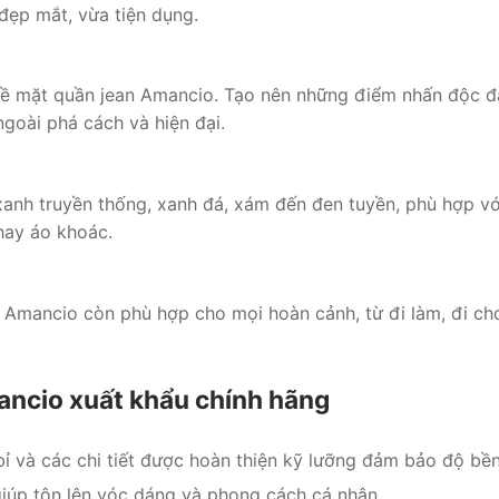
đẹp mắt, vừa tiện dụng.
 bề mặt quần jean Amancio. Tạo nên những điểm nhấn độc đ
goài phá cách và hiện đại.
nh truyền thống, xanh đá, xám đến đen tuyền, phù hợp với
hay áo khoác.
n Amancio còn phù hợp cho mọi hoàn cảnh, từ đi làm, đi ch
ancio xuất khẩu chính hãng
ỉ và các chi tiết được hoàn thiện kỹ lưỡng đảm bảo độ bền 
iúp tôn lên vóc dáng và phong cách cá nhân.