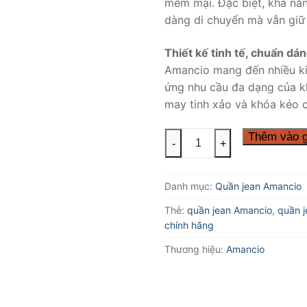
mềm mại. Đặc biệt, khả năn
dàng di chuyển mà vẫn giữ
Thiết kế tinh tế, chuẩn dá
Amancio mang đến nhiều kiểu
ứng nhu cầu đa dạng của kh
may tinh xảo và khóa kéo c
Quần
Thêm vào g
-
+
jean
Amancio
Danh mục:
Quần jean Amancio
xuất
khẩu
Thẻ:
quần jean Amancio
,
quần j
chính
chính hãng
hãng
Thương hiệu:
Amancio
số
lượng