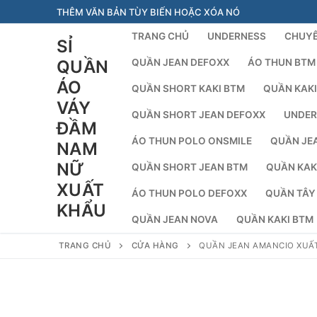
Chuyển
THÊM VĂN BẢN TÙY BIẾN HOẶC XÓA NÓ
đến
TRANG CHỦ
UNDERNESS
CHUYÊ
SỈ
nội
dung
QUẦN
QUẦN JEAN DEFOXX
ÁO THUN BTM
ÁO
QUẦN SHORT KAKI BTM
QUẦN KAKI
VÁY
QUẦN SHORT JEAN DEFOXX
UNDER
ĐẦM
ÁO THUN POLO ONSMILE
QUẦN JE
NAM
NỮ
QUẦN SHORT JEAN BTM
QUẦN KAK
XUẤT
ÁO THUN POLO DEFOXX
QUẦN TÂY
KHẨU
QUẦN JEAN NOVA
QUẦN KAKI BTM
TRANG CHỦ
CỬA HÀNG
QUẦN JEAN AMANCIO XUẤ