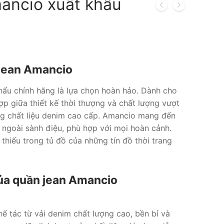
ancio xuất khẩu
Giá
hiện
tại
 jean Amancio
là:
350.000 ₫.
hẩu chính hãng là lựa chọn hoàn hảo. Dành cho
ợp giữa thiết kế thời thượng và chất lượng vượt
ng chất liệu denim cao cấp. Amancio mang đến
ẻ ngoài sành điệu, phù hợp với mọi hoàn cảnh.
thiếu trong tủ đồ của những tín đồ thời trang
của quần jean Amancio
 tác từ vải denim chất lượng cao, bền bỉ và