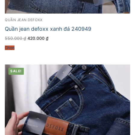
QUẦN JEAN DEFOXX
Quần jean defoxx xanh đá 240949
Giá
Giá
550.000
₫
420.000
₫
gốc
hiện
là:
tại
Chọn
550.000 ₫.
là:
420.000 ₫.
SALE!