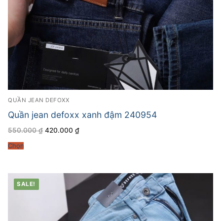
QUẦN JEAN DEFOXX
Quần jean defoxx xanh đậm 240954
Giá
Giá
550.000
₫
420.000
₫
gốc
hiện
là:
tại
Chọn
550.000 ₫.
là:
420.000 ₫.
SALE!