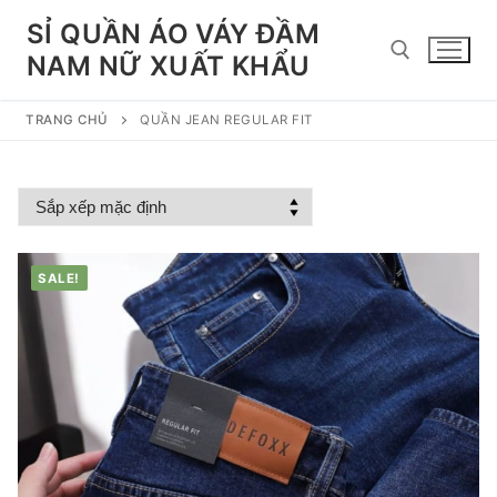
Chuyển
SỈ QUẦN ÁO VÁY ĐẦM
đến
NAM NỮ XUẤT KHẨU
nội
dung
TRANG CHỦ
QUẦN JEAN REGULAR FIT
Tìm kiếm cho:
SALE!