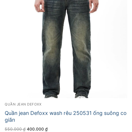
QUẦN JEAN DEFOXX
Quần jean Defoxx wash rêu 250531 ống suông co
giãn
Giá
Giá
550.000
₫
400.000
₫