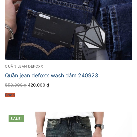
QUẦN JEAN DEFOXX
Quần jean defoxx wash đậm 240923
Giá
Giá
550.000
₫
420.000
₫
gốc
hiện
là:
tại
Chọn
550.000 ₫.
là:
420.000 ₫.
SALE!