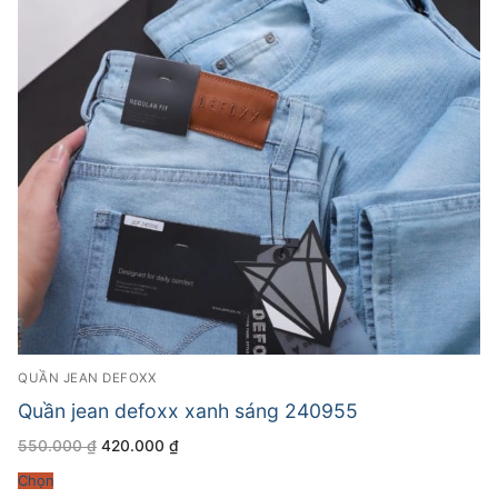
QUẦN JEAN DEFOXX
Quần jean defoxx xanh sáng 240955
Giá
Giá
550.000
₫
420.000
₫
gốc
hiện
là:
tại
Chọn
550.000 ₫.
là: