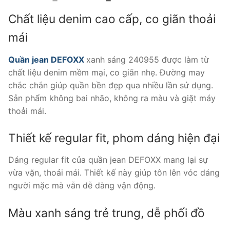
gốc
hiện
là:
tại
Chất liệu denim cao cấp, co giãn thoải
550.000 ₫.
là:
420.000 ₫.
mái
Quần jean DEFOXX
xanh sáng 240955 được làm từ
chất liệu denim mềm mại, co giãn nhẹ. Đường may
chắc chắn giúp quần bền đẹp qua nhiều lần sử dụng.
Sản phẩm không bai nhão, không ra màu và giặt máy
thoải mái.
Thiết kế regular fit, phom dáng hiện đại
Dáng regular fit của quần jean DEFOXX mang lại sự
vừa vặn, thoải mái. Thiết kế này giúp tôn lên vóc dáng
người mặc mà vẫn dễ dàng vận động.
Màu xanh sáng trẻ trung, dễ phối đồ