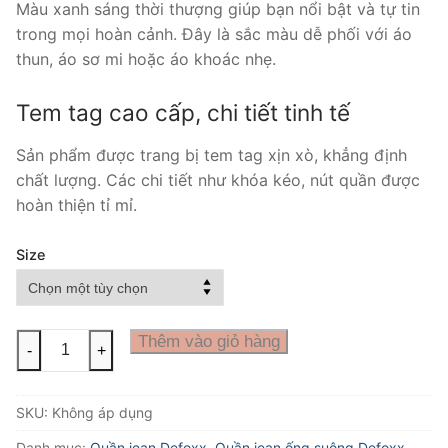
Màu xanh sáng thời thượng giúp bạn nổi bật và tự tin
trong mọi hoàn cảnh. Đây là sắc màu dễ phối với áo
thun, áo sơ mi hoặc áo khoác nhẹ.
Tem tag cao cấp, chi tiết tinh tế
Sản phẩm được trang bị tem tag xịn xò, khẳng định
chất lượng. Các chi tiết như khóa kéo, nút quần được
hoàn thiện tỉ mỉ.
Size
Quần
Thêm vào giỏ hàng
-
+
jean
defoxx
SKU:
Không áp dụng
xanh
sáng
Danh mục:
Quần jean Defoxx
,
Quần jean ống suông Defoxx