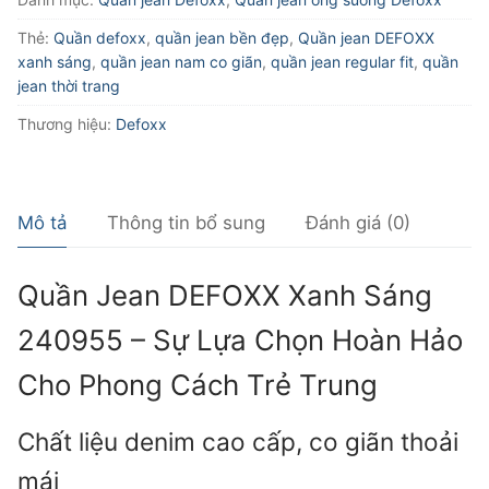
240955
Thẻ:
Quần defoxx
,
quần jean bền đẹp
,
Quần jean DEFOXX
số
xanh sáng
,
quần jean nam co giãn
,
quần jean regular fit
,
quần
lượng
jean thời trang
Thương hiệu:
Defoxx
Mô tả
Thông tin bổ sung
Đánh giá (0)
Quần Jean DEFOXX Xanh Sáng
240955 – Sự Lựa Chọn Hoàn Hảo
Cho Phong Cách Trẻ Trung
Chất liệu denim cao cấp, co giãn thoải
mái