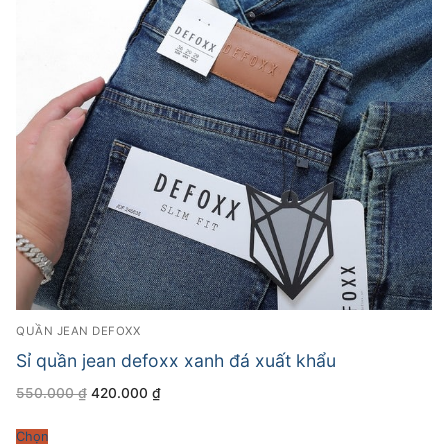
QUẦN JEAN DEFOXX
Sỉ quần jean defoxx xanh đá xuất khẩu
Giá
Giá
550.000
₫
420.000
₫
gốc
hiện
là:
tại
550.000 ₫.
là:
Chọn
420.000 ₫.