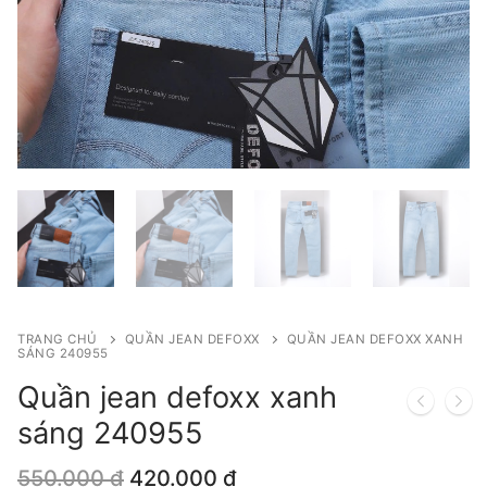
TRANG CHỦ
QUẦN JEAN DEFOXX
QUẦN JEAN DEFOXX XANH
SÁNG 240955
Quần jean defoxx xanh
sáng 240955
Giá
Giá
550.000
₫
420.000
₫