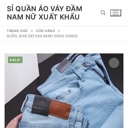
Chuyển
SỈ QUẦN ÁO VÁY ĐẦM
đến
NAM NỮ XUẤT KHẨU
nội
dung
TRANG CHỦ
CỬA HÀNG
Tìm kiếm cho:
QUẦN JEAN DEFOXX XANH SÁNG 240955
SALE!