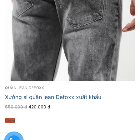
QUẦN JEAN DEFOXX
Xưởng sỉ quần jean Defoxx xuất khẩu
Giá
Giá
550.000
₫
420.000
₫
gốc
hiện
là:
tại
550.000 ₫.
là:
Chọn
420.000 ₫.