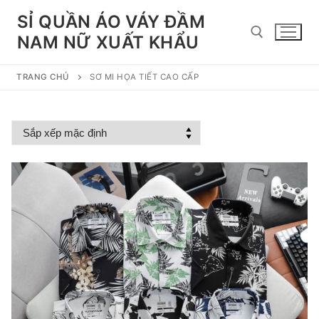
Chuyển
SỈ QUẦN ÁO VÁY ĐẦM
đến
NAM NỮ XUẤT KHẨU
nội
dung
TRANG CHỦ
SƠ MI HỌA TIẾT CAO CẤP
Tìm kiếm cho: