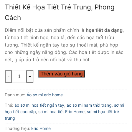
Thiết Kế Họa Tiết Trẻ Trung, Phong
Cách
Điểm nổi bật của sản phẩm chính là
họa tiết đa dạng
,
từ họa tiết hình học, hoa lá, đến các họa tiết trừu
tượng. Thiết kế ngắn tay tạo sự thoải mái, phù hợp
cho những ngày năng động. Các họa tiết được in sắc
nét, giúp áo trở nên nổi bật và thu hút.
Áo
Thêm vào giỏ hàng
-
+
sơ
mi
Danh mục:
Áo sơ mi eric home
họa
tiết
Thẻ:
áo sơ mi họa tiết ngắn tay
,
áo sơ mi nam thời trang
,
sơ mi
Eric
họa tiết cao cấp
,
sơ mi họa tiết Eric Home
,
sơ mi họa tiết trẻ
Home
trung
số
Thương hiệu:
Eric Home