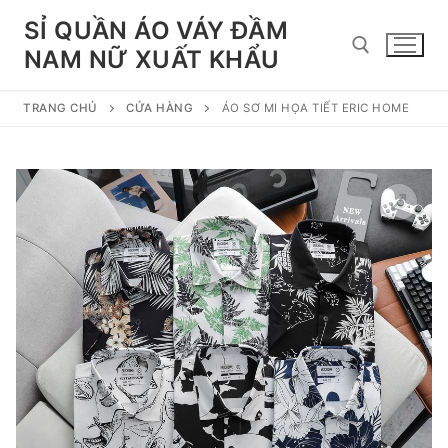
Chuyển
SỈ QUẦN ÁO VÁY ĐẦM
đến
NAM NỮ XUẤT KHẨU
nội
dung
TRANG CHỦ
CỬA HÀNG
ÁO SƠ MI HỌA TIẾT ERIC HOME
Tìm kiếm cho: