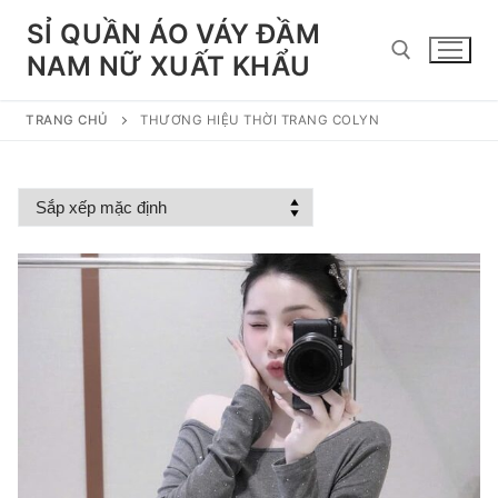
Chuyển
SỈ QUẦN ÁO VÁY ĐẦM
đến
NAM NỮ XUẤT KHẨU
nội
dung
TRANG CHỦ
THƯƠNG HIỆU THỜI TRANG COLYN
Tìm kiếm cho: