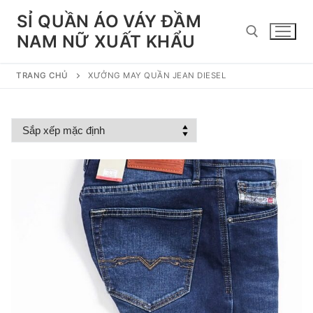
Chuyển
SỈ QUẦN ÁO VÁY ĐẦM
đến
NAM NỮ XUẤT KHẨU
nội
dung
TRANG CHỦ
XƯỞNG MAY QUẦN JEAN DIESEL
Tìm kiếm cho: