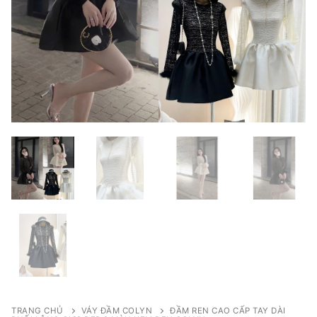
TRANG CHỦ
VÁY ĐẦM COLYN
ĐẦM REN CAO CẤP TAY DÀI