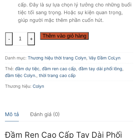
cấp. Đây là sự lựa chọn lý tưởng cho những buổi
tiệc tối sang trọng. Hoặc sự kiện quan trọng,
giúp người mặc thêm phần cuốn hút.
Đầm
Thêm vào giỏ hàng
-
+
Ren
Cao
Danh mục:
Thương hiệu thời trang Colyn
,
Váy Đầm CoLyn
Cấp
Tay
Thẻ:
đầm dự tiệc
,
đầm ren cao cấp
,
đầm tay dài phối lông
,
Dài
đầm tiệc Colyn.
,
thời trang cao cấp
Phối
Thương hiệu:
Colyn
Lông
Cực
Đẹp
2
Mô tả
Đánh giá (0)
Màu
Kem
Đầm Ren Cao Cấp Tay Dài Phối
Đen