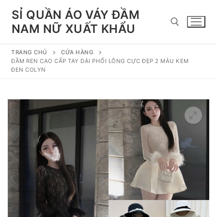
Chuyển
SỈ QUẦN ÁO VÁY ĐẦM
đến
NAM NỮ XUẤT KHẨU
nội
dung
TRANG CHỦ
CỬA HÀNG
Tìm kiếm cho:
ĐẦM REN CAO CẤP TAY DÀI PHỐI LÔNG CỰC ĐẸP 2 MÀU KEM
ĐEN COLYN