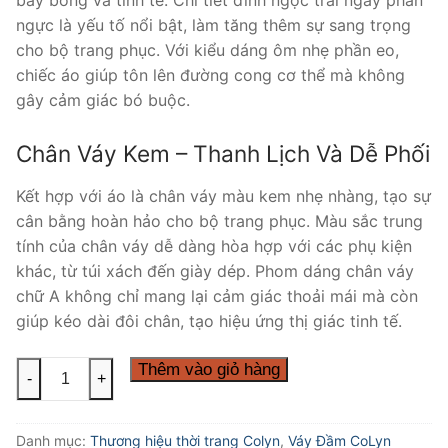
bay bổng và tinh tế. Chi tiết đính ngọc trai ngay phần
ngực là yếu tố nổi bật, làm tăng thêm sự sang trọng
cho bộ trang phục. Với kiểu dáng ôm nhẹ phần eo,
chiếc áo giúp tôn lên đường cong cơ thể mà không
gây cảm giác bó buộc.
Chân Váy Kem – Thanh Lịch Và Dễ Phối
Kết hợp với áo là chân váy màu kem nhẹ nhàng, tạo sự
cân bằng hoàn hảo cho bộ trang phục. Màu sắc trung
tính của chân váy dễ dàng hòa hợp với các phụ kiện
khác, từ túi xách đến giày dép. Phom dáng chân váy
chữ A không chỉ mang lại cảm giác thoải mái mà còn
giúp kéo dài đôi chân, tạo hiệu ứng thị giác tinh tế.
Set
Thêm vào giỏ hàng
-
+
Áo
Đen
Danh mục:
Thương hiệu thời trang Colyn
,
Váy Đầm CoLyn
Trễ