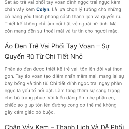
Set áo trễ vai phối tay voan đính ngọc trai ngực kèm
chân váy kem
Colyn
. Là lựa chọn lý tưởng cho những
cô nàng yêu thích phong cách thanh lịch và quyến rũ.
Thiết kế không chỉ làm nổi bật vẻ ngoài nữ tính. Mà
còn mang đến sự thoải mái và tự tin cho người mặc.
Áo Đen Trễ Vai Phối Tay Voan – Sự
Quyến Rũ Từ Chi Tiết Nhỏ
Phần áo đen được thiết kế trễ vai, tôn lên đôi vai thon
gọn. Tay áo voan tạo điểm nhấn mềm mại, mang lại sự
bay bổng và tinh tế. Chi tiết đính ngọc trai ngay phần
ngực là yếu tố nổi bật. Làm tăng thêm sự sang trọng
cho bộ trang phục. Với kiểu dáng ôm nhẹ phần eo,
chiếc áo giúp tôn lên đường cong cơ thể mà không
gây cảm giác bó buộc.
Chân Váy Kem – Thanh Lịch Và Dễ Phối