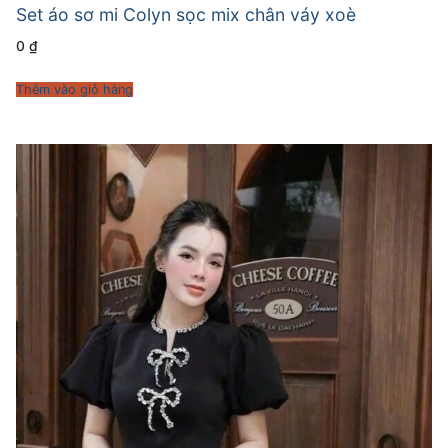
Set áo sơ mi Colyn sọc mix chân váy xoè
0
₫
Thêm vào giỏ hàng