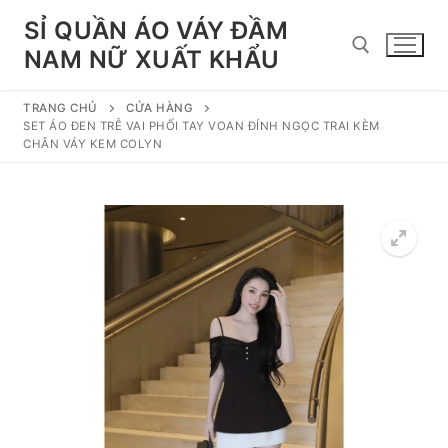
Chuyển
SỈ QUẦN ÁO VÁY ĐẦM
đến
NAM NỮ XUẤT KHẨU
nội
dung
TRANG CHỦ
CỬA HÀNG
Tìm kiếm cho:
SET ÁO ĐEN TRỄ VAI PHỐI TAY VOAN ĐÍNH NGỌC TRAI KÈM
CHÂN VÁY KEM COLYN