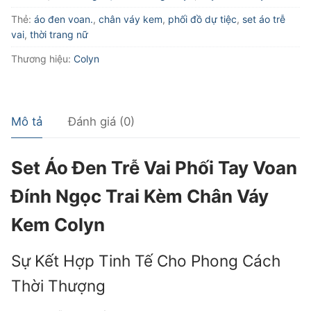
Vai
Thẻ:
áo đen voan.
,
chân váy kem
,
phối đồ dự tiệc
,
set áo trễ
Phối
vai
,
thời trang nữ
Tay
Thương hiệu:
Colyn
Voan
Đính
Ngọc
Trai
Mô tả
Đánh giá (0)
Kèm
Chân
Set Áo Đen Trễ Vai Phối Tay Voan
Váy
Kem
Đính Ngọc Trai Kèm Chân Váy
Colyn
Kem Colyn
số
lượng
Sự Kết Hợp Tinh Tế Cho Phong Cách
Thời Thượng