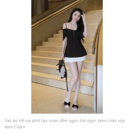
Set áo trễ vai phối tay voan đính ngọc trai ngực kèm chân váy
kem Colyn