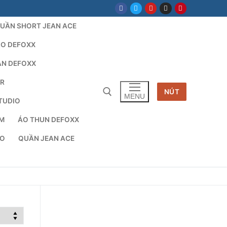
UẦN SHORT JEAN ACE
LO DEFOXX
AN DEFOXX
AR
NÚT
MENU
TUDIO
TM
ÁO THUN DEFOXX
cho:
IO
QUẦN JEAN ACE