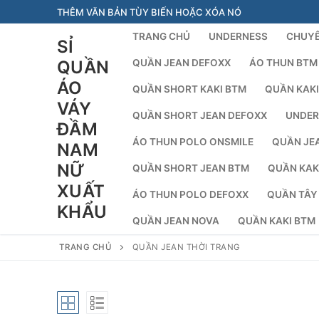
Chuyển
THÊM VĂN BẢN TÙY BIẾN HOẶC XÓA NÓ
đến
TRANG CHỦ
UNDERNESS
CHUYÊ
SỈ
nội
dung
QUẦN
QUẦN JEAN DEFOXX
ÁO THUN BTM
ÁO
QUẦN SHORT KAKI BTM
QUẦN KAKI
VÁY
QUẦN SHORT JEAN DEFOXX
UNDER
ĐẦM
ÁO THUN POLO ONSMILE
QUẦN JE
NAM
NỮ
QUẦN SHORT JEAN BTM
QUẦN KAK
XUẤT
ÁO THUN POLO DEFOXX
QUẦN TÂY
KHẨU
QUẦN JEAN NOVA
QUẦN KAKI BTM
TRANG CHỦ
QUẦN JEAN THỜI TRANG