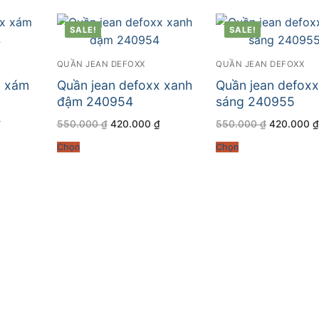
SALE!
SALE!
QUẦN JEAN DEFOXX
QUẦN JEAN DEFOXX
x xám
Quần jean defoxx xanh
Quần jean defox
đậm 240954
sáng 240955
Giá
Giá
Giá
Giá
₫
550.000
₫
420.000
₫
550.000
₫
420.000
hiện
gốc
hiện
gốc
tại
là:
tại
là:
Chọn
Chọn
.
là:
550.000 ₫.
là:
550.000 ₫
420.000 ₫.
420.000 ₫.