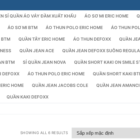
N SỈ QUẦN ÁO VÁY ĐẦM XUẤT KHẨU
ÁO SƠ MI ERIC HOME
Q
ÁO SƠ MI BTM
ÁO THUN POLO ERIC HOME
ÁO THUN PO
 BTM
QUẦN TÂY ERIC HOME
ÁO THUN DEFOXX
QUẦN JE
NESS
QUẦN JEAN ACE
QUẦN JEAN DEFOXX SUÔNG REGUL
AN BTM
SỈ QUẦN JEAN NOVA
QUẦN SHORT KAKI ON SMILE S
I DEFOXX
ÁO THUN POLO ERIC HOME
QUẦN SHORT KAKI B
Tìm kiếm 
 ERIC HOME
QUẦN JEAN JACOBS COLE
QUẦN JEAN AMANC
QUẦN KAKI DEFOXX
SHOWING ALL 6 RESULTS