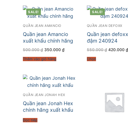
SALE!
SALE!
QUẦN JEAN AMANCIO
QUẦN JEAN DEFOXX
Quần jean Amancio
Quần jean defox
xuất khẩu chính hãng
đậm 240924
Giá
Giá
Giá
500.000
₫
350.000
₫
550.000
₫
420.000
gốc
hiện
gốc
là:
tại
là:
Thêm vào giỏ hàng
Chọn
500.000 ₫.
là:
550.000 ₫
350.000 ₫.
QUẦN JEAN JONAH HEX
Quần jean Jonah Hex
chính hãng xuất khẩu
Đọc tiếp