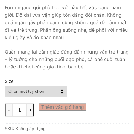
Form ngang gối phù hợp với hầu hết vóc dáng nam
giới. Độ dài vừa vặn giúp tôn dáng đôi chân. Không
quá ngắn gây phản cảm, cũng không quá dài làm mất
đi vẻ trẻ trung. Phần ống suông nhẹ, dễ phối với nhiều
kiểu giày và áo khác nhau.
Quần mang lại cảm giác đứng đắn nhưng vẫn trẻ trung
– lý tưởng cho những buổi dạo phố, cà phê cuối tuần
hoặc đi chơi cùng gia đình, bạn bè.
Size
Quần
Thêm vào giỏ hàng
-
+
short
jean
SKU:
Không áp dụng
defoxx