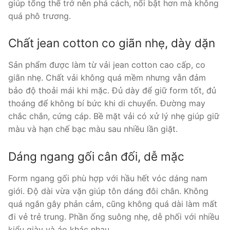
giúp tổng thể trở nên phá cách, nổi bật hơn mà không
quá phô trương.
Chất jean cotton co giãn nhẹ, dày dặn
Sản phẩm được làm từ vải jean cotton cao cấp, co
giãn nhẹ. Chất vải không quá mềm nhưng vẫn đảm
bảo độ thoải mái khi mặc. Đủ dày để giữ form tốt, đủ
thoáng để không bí bức khi di chuyển. Đường may
chắc chắn, cứng cáp. Bề mặt vải có xử lý nhẹ giúp giữ
màu và hạn chế bạc màu sau nhiều lần giặt.
Dáng ngang gối cân đối, dễ mặc
Form ngang gối phù hợp với hầu hết vóc dáng nam
giới. Độ dài vừa vặn giúp tôn dáng đôi chân. Không
quá ngắn gây phản cảm, cũng không quá dài làm mất
đi vẻ trẻ trung. Phần ống suông nhẹ, dễ phối với nhiều
kiểu giày và áo khác nhau.