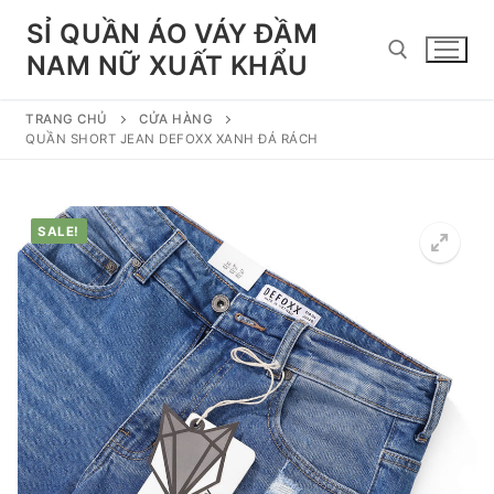
Chuyển
SỈ QUẦN ÁO VÁY ĐẦM
đến
NAM NỮ XUẤT KHẨU
nội
dung
TRANG CHỦ
CỬA HÀNG
Tìm kiếm cho:
QUẦN SHORT JEAN DEFOXX XANH ĐÁ RÁCH
SALE!