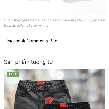
Quần short jean Defoxx xanh đá rách dễ dàng phối cùng áo thun
trơn, áo polo hoặc sơ mi nhẹ
Facebook Comments Box
Sản phẩm tương tự
SALE!