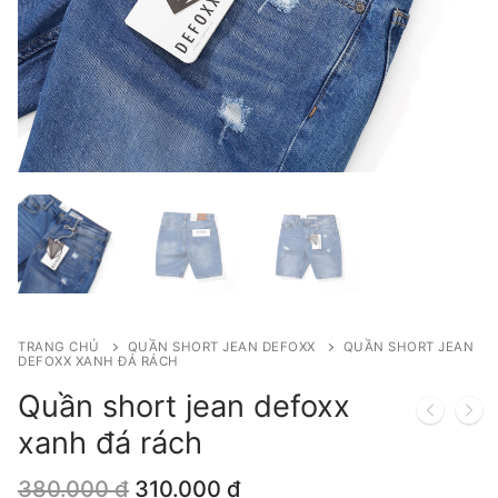
TRANG CHỦ
QUẦN SHORT JEAN DEFOXX
QUẦN SHORT JEAN
DEFOXX XANH ĐÁ RÁCH
Quần short jean defoxx
xanh đá rách
Giá
Giá
380.000
₫
310.000
₫