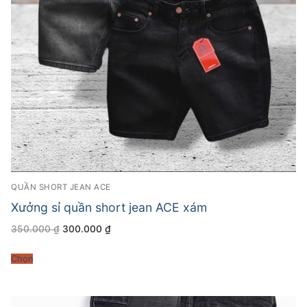
QUẦN SHORT JEAN ACE
Xưởng sỉ quần short jean ACE xám
Giá
Giá
350.000
₫
300.000
₫
gốc
hiện
là:
tại
350.000 ₫.
là:
Chọn
300.000 ₫.