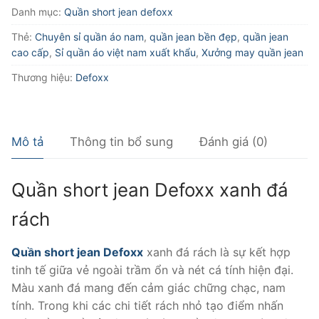
xanh
Danh mục:
Quần short jean defoxx
đá
Thẻ:
Chuyên sỉ quần áo nam
,
quần jean bền đẹp
,
quần jean
rách
cao cấp
,
Sỉ quần áo việt nam xuất khẩu
,
Xưởng may quần jean
số
lượng
Thương hiệu:
Defoxx
Mô tả
Thông tin bổ sung
Đánh giá (0)
Quần short jean Defoxx xanh đá
rách
Quần short jean Defoxx
xanh đá rách là sự kết hợp
tinh tế giữa vẻ ngoài trầm ổn và nét cá tính hiện đại.
Màu xanh đá mang đến cảm giác chững chạc, nam
tính. Trong khi các chi tiết rách nhỏ tạo điểm nhấn