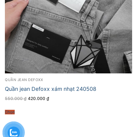
QUẦN JEAN DEFOXX
Quần jean Defoxx xám nhạt 240508
Giá
Giá
550.000
₫
420.000
₫
gốc
hiện
là:
tại
550.000 ₫.
là:
Chọn
420.000 ₫.