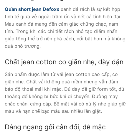
gốc
hiện
là:
tại
Quần short jean Defoxx
xanh đá rách là sự kết hợp
380.000 ₫.
là:
tinh tế giữa vẻ ngoài trầm ổn và nét cá tính hiện đại.
310.000 ₫.
Màu xanh đá mang đến cảm giác chững chạc, nam
tính. Trong khi các chi tiết rách nhỏ tạo điểm nhấn
giúp tổng thể trở nên phá cách, nổi bật hơn mà không
quá phô trương.
Chất jean cotton co giãn nhẹ, dày dặn
Sản phẩm được làm từ vải jean cotton cao cấp, co
giãn nhẹ. Chất vải không quá mềm nhưng vẫn đảm
bảo độ thoải mái khi mặc. Đủ dày để giữ form tốt, đủ
thoáng để không bí bức khi di chuyển. Đường may
chắc chắn, cứng cáp. Bề mặt vải có xử lý nhẹ giúp giữ
màu và hạn chế bạc màu sau nhiều lần giặt.
Dáng ngang gối cân đối, dễ mặc